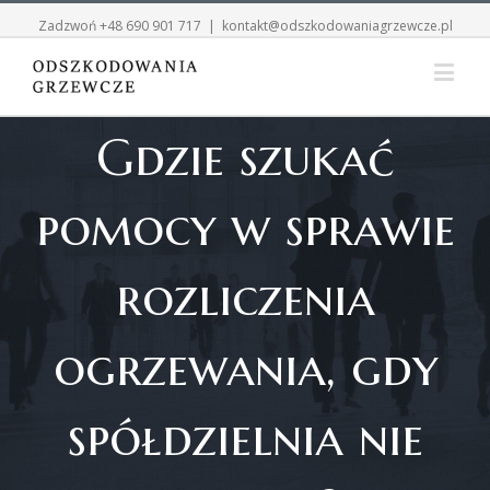
Zadzwoń
+48 690 901 717
|
kontakt@odszkodowaniagrzewcze.pl
Gdzie szukać
pomocy w sprawie
rozliczenia
ogrzewania, gdy
spółdzielnia nie