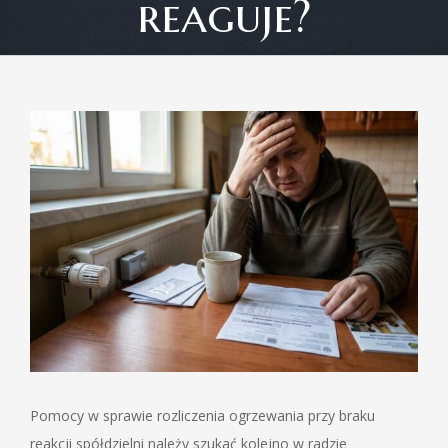
reaguje?
View
Larger
Image
Pomocy w sprawie rozliczenia ogrzewania przy braku
reakcji spółdzielni należy szukać kolejno w radzie