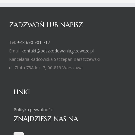
ZADZWOŃ LUB NAPISZ
Tel:
+48 690 901 717
Email:
kontakt@odszkodowaniagrzewcze.pl
Kancelaria Radcowska Szczepan Barszczewski
ul. Złota 75A lok. 7
,
00-819
Warszawa
LINKI
Polityka prywatności
ZNAJDZIESZ NAS NA