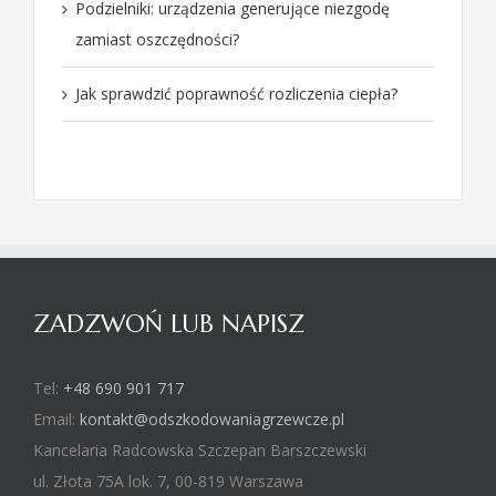
Podzielniki: urządzenia generujące niezgodę
zamiast oszczędności?
Jak sprawdzić poprawność rozliczenia ciepła?
ZADZWOŃ LUB NAPISZ
Tel:
+48 690 901 717
Email:
kontakt@odszkodowaniagrzewcze.pl
Kancelaria Radcowska Szczepan Barszczewski
ul. Złota 75A lok. 7
,
00-819
Warszawa