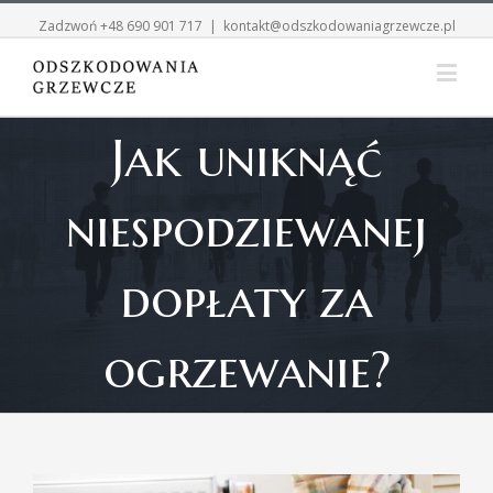
Zadzwoń
+48 690 901 717
|
kontakt@odszkodowaniagrzewcze.pl
Jak uniknąć
niespodziewanej
dopłaty za
ogrzewanie?
View